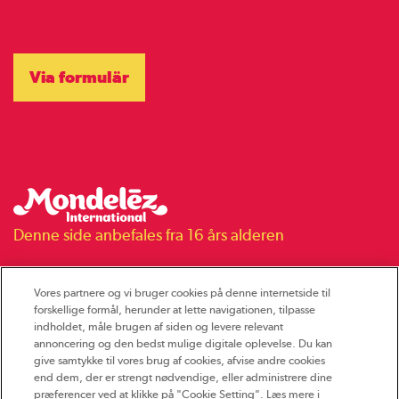
Via formulär
Denne side anbefales fra 16 års alderen
Ringager 2A, 2. sal, 2605 Brøndby, Danmark
Vores partnere og vi bruger cookies på denne internetside til
forskellige formål, herunder at lette navigationen, tilpasse
Tel: +45 43 96 96 22
indholdet, måle brugen af siden og levere relevant
CVR-nr. 78861010
annoncering og den bedst mulige digitale oplevelse. Du kan
give samtykke til vores brug af cookies, afvise andre cookies
mondelezdanmark@mdlz.com
end dem, der er strengt nødvendige, eller administrere dine
præferencer ved at klikke på "Cookie Setting". Læs mere i