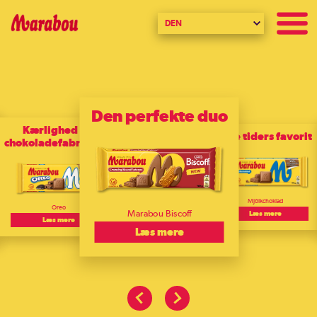
DEN
Den perfekte duo
Kærlighed fra
Alle tiders favorit
chokoladefabrikken.
Mjölkchoklad
Oreo
Marabou Biscoff
Læs mere
Læs mere
Læs mere